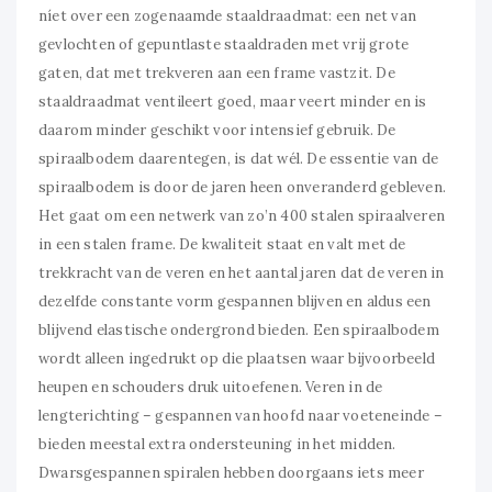
níet over een zogenaamde staaldraadmat: een net van
gevlochten of gepuntlaste staaldraden met vrij grote
gaten, dat met trekveren aan een frame vastzit. De
staaldraadmat ventileert goed, maar veert minder en is
daarom minder geschikt voor intensief gebruik. De
spiraalbodem daarentegen, is dat wél. De essentie van de
spiraalbodem is door de jaren heen onveranderd gebleven.
Het gaat om een netwerk van zo’n 400 stalen spiraalveren
in een stalen frame. De kwaliteit staat en valt met de
trekkracht van de veren en het aantal jaren dat de veren in
dezelfde constante vorm gespannen blijven en aldus een
blijvend elastische ondergrond bieden. Een spiraalbodem
wordt alleen ingedrukt op die plaatsen waar bijvoorbeeld
heupen en schouders druk uitoefenen. Veren in de
lengterichting – gespannen van hoofd naar voeteneinde –
bieden meestal extra ondersteuning in het midden.
Dwarsgespannen spiralen hebben doorgaans iets meer