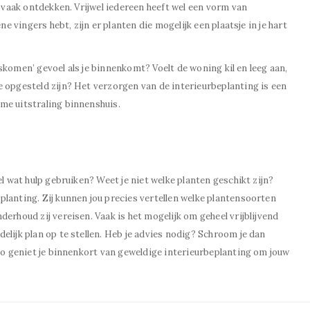
t vaak ontdekken. Vrijwel iedereen heeft wel een vorm van
ne vingers hebt, zijn er planten die mogelijk een plaatsje in je hart
huiskomen’ gevoel als je binnenkomt? Voelt de woning kil en leeg aan,
e opgesteld zijn? Het verzorgen van de interieurbeplanting is een
me uitstraling binnenshuis.
el wat hulp gebruiken? Weet je niet welke planten geschikt zijn?
lanting. Zij kunnen jou precies vertellen welke plantensoorten
erhoud zij vereisen. Vaak is het mogelijk om geheel vrijblijvend
elijk plan op te stellen. Heb je advies nodig? Schroom je dan
 Zo geniet je binnenkort van geweldige interieurbeplanting om jouw