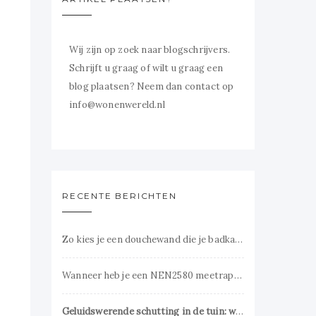
Wij zijn op zoek naar blogschrijvers.
Schrijft u graag of wilt u graag een
blog plaatsen? Neem dan contact op
info@wonenwereld.nl
RECENTE BERICHTEN
Zo kies je een douchewand die je badkamer groter laat lijken
Wanneer heb je een NEN2580 meetrapport verplicht nodig?
Geluidswerende schutting in de tuin: wanneer is het de moeite waard?