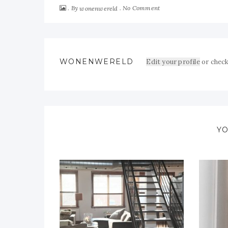
By
No Comment
wonenwereld
WONENWERELD
Edit your profile
or check
YO