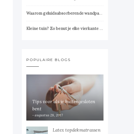
Waarom geluidsabsorberende wandpanelen essentieel zijn voor een prettig interieur
Kleine tuin? Zo benut je elke vierkante meter slim
POPULAIRE BLOGS
Tips voor als je buitengesloten
bent
augustus 28, 2017
Latex topdekmatrassen