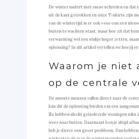
De winter nadert met rasse schreden en dat is
uit de kast getrokken en onze T-shirts zijn nu
van de wintertijd is er ook voor ons een nie
buiten te wachten staat, maar hoe zit dat bin
verwarming wel een stukje hoger zetten, maar i
oplossing? In dit artikel vertellen we hoe jij e
Waarom je niet 
op de centrale 
De meeste mensen zullen direct naar de centra
kán dit de oplossing bieden om een aangename t
Zo hebben slecht geïsoleerde woningen niks 
weer naar buiten. Daarnaast ben je altijd afha
heb je direct een groot probleem. Dan hebben
gaskosten als je in de wintermaanden veel sto