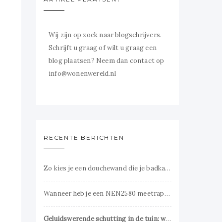
Wij zijn op zoek naar blogschrijvers.
Schrijft u graag of wilt u graag een
blog plaatsen? Neem dan contact op
info@wonenwereld.nl
RECENTE BERICHTEN
Zo kies je een douchewand die je badkamer groter laat lijken
Wanneer heb je een NEN2580 meetrapport verplicht nodig?
Geluidswerende schutting in de tuin: wanneer is het de moeite waard?