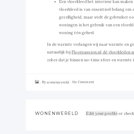
Een vloerkleed het interieur kan maken o
vloerkleed is van essentieel belang om
gezelligheid, maar stelt de gebruiker o
woningen is het gebruik van een vloerk
woning één geheel.
In de warmte verlangen wij naar warmte en gez
natuurlijk bij
Floorpassion.nl; dé vloerkleden s
zeker dat je binnen no-time sfeer en warmte in 
By
No Comment
wonenwereld
WONENWERELD
Edit your profile
or check