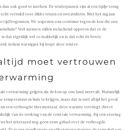
 dan ook goed te merken. De winterjassen zijn al een tijdje terug
 echt verruild voor dikke truien en sweatshirts. Met het ingaan
uwe tijd begonnen. We wapenen ons continue tegen de kou die ons
nenshuis? Veel mensen zullen nu lachend opperen dat ze de
s dat eigenlijk wel zo makkelijk en is dat echt de beste
r óók in huis warmpjes bij loopt deze winter.
altijd moet vertrouwen
verwarming
le verwarming grijpen als de kou op ons land neervalt. Natuurlijk
emperatuur in huis te krijgen, maar dat is niet altijd het geval.
aan een verhoogde thermostaat, deze warmte vervliegt direct
nkelijk van de werking van de centrale verwarming. Bij een storing
 we het uiteraard nog geen eens gehad over de verhoogde
okt. Er is een goedkopere en effectievere manier: de aanschaf van