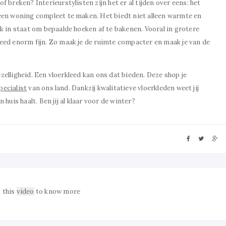
f breken? Interieurstylisten zijn het er al tijden over eens: het
 een woning compleet te maken. Het biedt niet alleen warmte en
ok in staat om bepaalde hoeken af te bakenen. Vooral in grotere
leed enorm fijn. Zo maak je de ruimte compacter en maak je van de
elligheid. Een vloerkleed kan ons dat bieden. Deze shop je
pecialist
van ons land. Dankzij kwalitatieve vloerkleden weet jij
huis haalt. Ben jij al klaar voor de winter?
 this
video
to know more