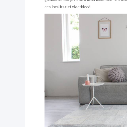
een kwalitatief vloerkleed.