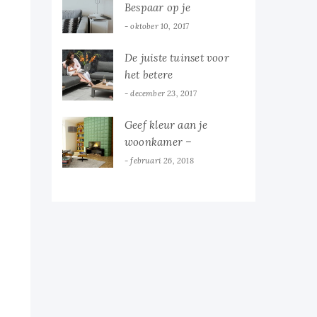
Bespaar op je
energierekening!
oktober 10, 2017
De juiste tuinset voor
het betere
buitenleven
december 23, 2017
Geef kleur aan je
woonkamer –
Colorblocking trend
februari 26, 2018