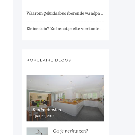
Waarom geluidsabsorberende wandpanelen essentieel zijn voor een prettig interieur
Kleine tuin? Zo benut je elke vierkante meter slim
POPULAIRE BLOGS
Keukenkasten
juli 22, 2017
Ga je verhuizen?